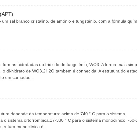
 (APT)
 um sal branco cristalino, de amónio e tungsténio, com a fórmula quím
.
o formas hidratadas do trióxido de tungsténio, WO3. A forma mais simp
 o di-hidrato de WO3.2H2O também é conhecida. A estrutura do esta
ste em camadas .
rutura depende da temperatura: acima de 740 ° C para o sistema
ra o sistema ortorrômbica,17-330 ° C para o sistema monoclínico, -50-
strutura monoclínica é.