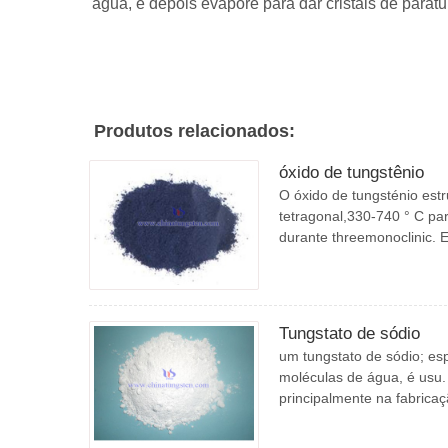
água, e depois evapore para dar cristais de parat
Produtos relacionados:
óxido de tungstênio
O óxido de tungsténio est
tetragonal,330-740 ° C pa
durante threemonoclinic. 
Tungstato de sódio
um tungstato de sódio; e
moléculas de água, é usu.
principalmente na fabricaç