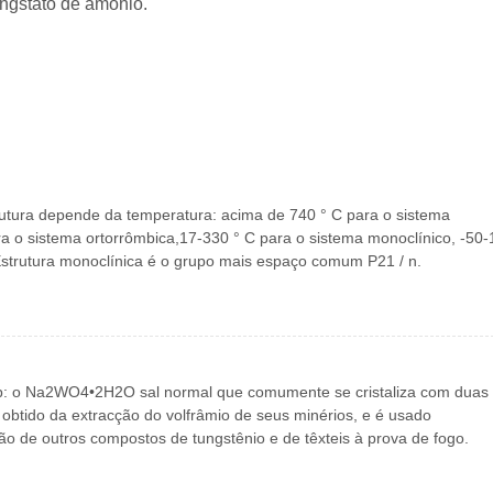
ungstato de amônio.
rutura depende da temperatura: acima de 740 ° C para o sistema
ra o sistema ortorrômbica,17-330 ° C para o sistema monoclínico, -50-
Estrutura monoclínica é o grupo mais espaço comum P21 / n.
sp: o Na2WO4•2H2O sal normal que comumente se cristaliza com duas
 obtido da extracção do volfrâmio de seus minérios, e é usado
ão de outros compostos de tungstênio e de têxteis à prova de fogo.