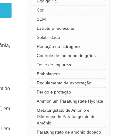
Código HS
Cor
SEM
Estrutura molecular
Solubilidade
ônia,
Redução do hidrogênio
Controle de tamanho de grãos
Teste de Impureza
Embalagem
Regulamento de exportação
btido
Perigo e proteção
Ammonium Paratungstate Hydrate
T, em
Metatungstato de Amônio e
Diferença de Paratungstato de
Amônio
el em
Paratungstato de amónio dopado