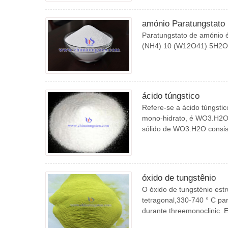
amónio Paratungstato
Paratungstato de amónio é
(NH4) 10 (W12O41) 5H2O
ácido túngstico
Refere-se a ácido túngstic
mono-hidrato, é WO3.H2O,
sólido de WO3.H2O consi
óxido de tungstênio
O óxido de tungsténio est
tetragonal,330-740 ° C pa
durante threemonoclinic. E