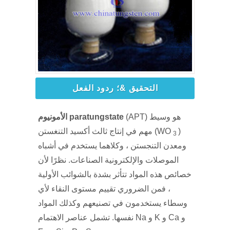
التحقيق &؛ ردود الفعل
(APT) هو وسيط
الأمونيوم paratungstate
)
مهم في إنتاج ثالث أكسيد التنغستن (WO
3
ومعدن التنجستن ، وكلاهما يستخدم في أشباه
الموصلات والإلكترونية الصناعات. نظرًا لأن
خصائص هذه المواد تتأثر بشدة بالشوائب الأولية
، فمن الضروري تقييم مستوى النقاء لأي
وسطاء يستخدمون في تصنيعهم وكذلك المواد
نفسها. تشمل عناصر الاهتمام Na و K و Ca و