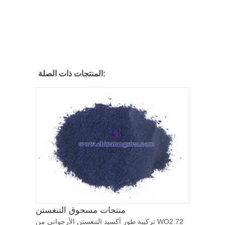
المنتجات ذات الصلة:
منتجات مسحوق التنغستن
تركيبة طور أكسيد التنغستن الأرجواني من WO2.72