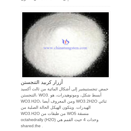
أزرار كربيد التنجستن
حمض تنجستنيشير إلى أشكال المائية من ثالث أكسيد
التنجستن، WO3. أبسط شكل، ومونوهيدرات، هو
WO3.H2O، ومن المعروف أيضا WO3.2H2O ثنائي
الهيدرات. ويتكون الهيكل الحالة الصلبة من
WO3.H2O من طبقات من WO5 منسقة
octahedrally (H2O) وحدات 4 حيث القمم هي
shared.the .