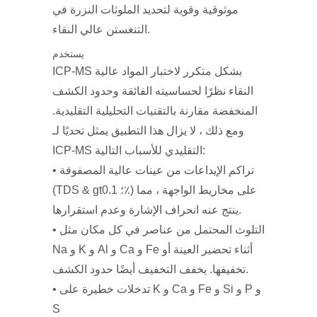
موثوقية وقوية لتحديد الملوثات النزرة في
التنغستن عالي النقاء.
يستخدم
ICP-MS بشكل متكرر لاختبار المواد عالية
النقاء نظرًا لحساسيته الفائقة وحدود الكشف
المنخفضة مقارنة بالتقنيات التحليلية التقليدية.
ومع ذلك ، لا يزال هذا التطبيق يمثل تحديًا لـ
ICP-MS التقليدي للأسباب التالية:
• تراكم الإيداعات من عينات عالية المصفوفة
(TDS & gt؛ 0.1٪) على مخاريط الواجهة ، مما
ينتج عنه انحراف الإشارة وعدم استقرارها.
• التلوث المحتمل من عناصر في كل مكان مثل
Na و K و Al و Ca و Fe أثناء تحضير العينة أو
تخفيفها. يخفف التخفيف أيضًا حدود الكشف.
• تدخلات خطيرة على K و Ca و Fe و Si و P و
S