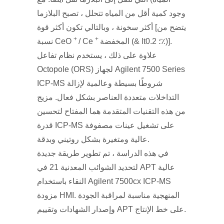
وجود كمية أقل من المياه تتحلل ، تصبح البلازما
أكثر سخونة ، وبالتالي تكون أكثر قوة [يتضح من
+
+
المخفضة (& lt؛ 0.2٪)].
/ Ce
نسبة CeO
علاوة على ذلك ، يستخدم نظام تفاعل
Octopole (ORS) لجهاز Agilent 7500 Series
ICP-MS شروطًا بسيطة وعالمية لإزالة
التداخلات متعددة العناصر بشكل فعال. مزيج
من هذه التقنيات المتقدمة هما المفتاح لتحسين
قدرة ICP-MS على تشغيل عينات مصفوفة
عالية ومتغيرة بشكل روتيني وبدقة.
في هذه الدراسة ، تم تطوير طريقة جديدة
لتحديد الشوائب المعدنية 21 في APT عالية
النقاء باستخدام Agilent 7500cx ICP-MS
مزودة HMI. المنهجية مناسبة لمراقبة الجودة
وإصدار الشهادات وتقييم APT على خط الإنتاج.