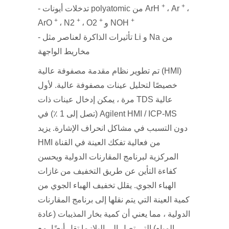
+
+
،
، Ar
- تدخلات أيونات polyatomic من ArH
+
+
+
+
و NOH
، O2
، N2
ArO
- تأثيرات الذاكرة لعناصر مثل Li و Na من
مخاريط الواجهة
تم تطوير نظام مقدمة مصفوفة عالية (HMI)
خصيصًا لتحليل عينات مصفوفة عالية. لأول
مرة ، يمكن إدخال عينات ذات TDS عالية
(تصل إلى 1 ٪) في Agilent HMI / ICP-MS
دون التسبب في مشاكل انحراف الإشارة. يزيد
HMI من فعالية تفكك العينة في القناة
المركزية لبرنامج المقارنات الدولية ويحسن
كفاءة التأين عن طريق التخفيف من غازات
الهباء الجوي. يقلل تخفيف الهباء الجوي من
كمية العينة التي يتم نقلها إلى برنامج المقارنات
الدولية ، مما يعني أن كمية بخار المذيبات (عادة
المياه) التي تصل إلى البلازما تقل أيضًا. مع