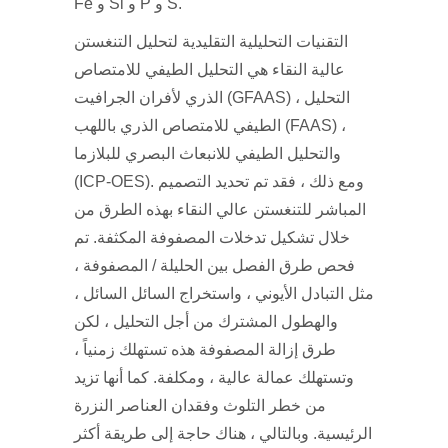
Fe و Si و P و S.
التقنيات التحليلية التقليدية لتحليل التنغستن
عالية النقاء هي التحليل الطيفي للامتصاص
الذري لأفران الجرافيت (GFAAS) ، التحليل
الطيفي للامتصاص الذري باللهب (FAAS) ،
والتحليل الطيفي للانبعاث البصري للبلازما
(ICP-OES). ومع ذلك ، فقد تم تحديد التصميم
المباشر للتنغستن عالي النقاء بهذه الطرق من
خلال تشكيل تدخلات المصفوفة المكثفة. تم
فحص طرق الفصل بين الحليلة / المصفوفة ،
مثل التبادل الأيوني ، واستخراج السائل السائل ،
والهطول المشترك من أجل التحليل ، لكن
طرق إزالة المصفوفة هذه تستهلك زمنياً ،
وتستهلك عمالة عالية ، ومكلفة. كما أنها تزيد
من خطر التلوث وفقدان العناصر النزرة
الرئيسية. وبالتالي ، هناك حاجة إلى طريقة أكثر