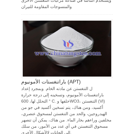
ويستخدم أساسا في صناعة مركبات التنغستن الأخرى
والمنسوجات المقاومة للنيران
باراتنغستات الأمونيوم (APT)
ل التنغستن عن مادته الخام. وبمجرد إعداد
باراتنغستات الأمونيوم، وتسخينه إلى درجة حرارة
التحلل لها، 600 ° C. خلفها وWO3، التنغستن (VI)
أكسيد، ومن هناك، يتم تسخين أكسيد في جو من
الهيدروجين، والحد من التنغستن لمسحوق عنصري،
مخلفين وراءهم بخار الماء. من هناك، يمكن أن تنصهر
مسحوق التنغستن في أي عدد من الأمور، من سلك
إلى الحانات لالأشكال الأخرى.