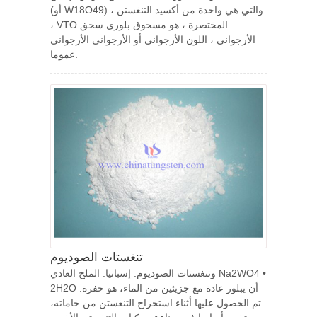
(أو W18O49) ، والتي هي واحدة من أكسيد التنغستن
، VTO المختصرة ، هو مسحوق بلوري سحق
الأرجواني ، اللون الأرجواني أو الأرجواني الأرجواني
عموما.
تنغستات الصوديوم
وتنغستات الصوديوم. إسبانيا: الملح العادي Na2WO4 •
2H2O أن يبلور عادة مع جزيئين من الماء، هو حفرة.
تم الحصول عليها أثناء استخراج التنغستن من خاماته،